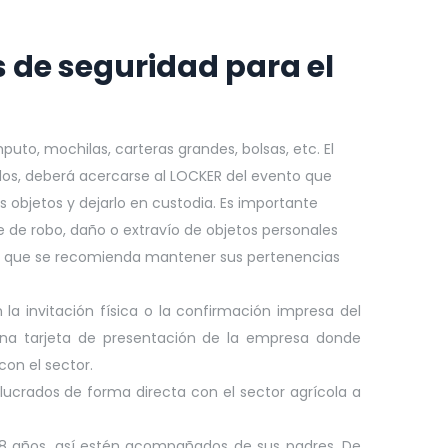
 de seguridad para el
uto, mochilas, carteras grandes, bolsas, etc. El
dos, deberá acercarse al LOCKER del evento que
s objetos y dejarlo en custodia. Es importante
 de robo, daño o extravío de objetos personales
or lo que se recomienda mantener sus pertenencias
 la invitación física o la confirmación impresa del
 una tarjeta de presentación de la empresa donde
on el sector.
volucrados de forma directa con el sector agrícola a
 18 años, así estén acompañados de sus padres. De